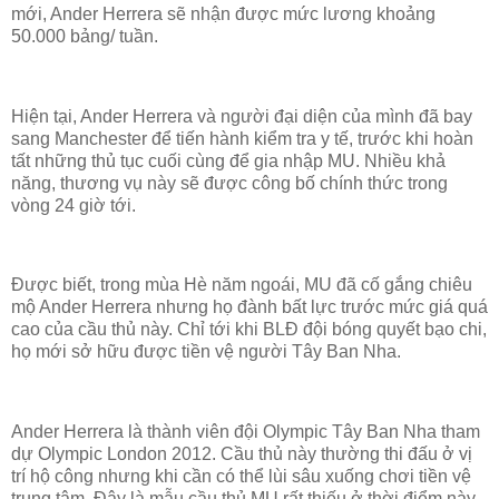
mới, Ander Herrera sẽ nhận được mức lương khoảng
50.000 bảng/ tuần.
Hiện tại, Ander Herrera và người đại diện của mình đã bay
sang Manchester để tiến hành kiểm tra y tế, trước khi hoàn
tất những thủ tục cuối cùng để gia nhập MU. Nhiều khả
năng, thương vụ này sẽ được công bố chính thức trong
vòng 24 giờ tới.
Được biết, trong mùa Hè năm ngoái, MU đã cố gắng chiêu
mộ Ander Herrera nhưng họ đành bất lực trước mức giá quá
cao của cầu thủ này. Chỉ tới khi BLĐ đội bóng quyết bạo chi,
họ mới sở hữu được tiền vệ người Tây Ban Nha.
Ander Herrera là thành viên đội Olympic Tây Ban Nha tham
dự Olympic London 2012. Cầu thủ này thường thi đấu ở vị
trí hộ công nhưng khi cần có thể lùi sâu xuống chơi tiền vệ
trung tâm. Đây là mẫu cầu thủ MU rất thiếu ở thời điểm này.