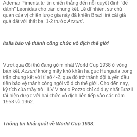
Ademar Pimenta tự tin chiến thắng đến nỗi quyết định “để
dành” Leonidas cho trận chung kết. Lẽ dĩ nhiên, sự chủ
quan của vị chiến lược gia này đã khiến Brazil trả cái giá
quá đắt với thất bại 1-2 trước
Azzurri
.
Italia bảo vệ thành công chức vô địch thế giới
Vượt qua đối thủ đáng gờm nhất World Cup 1938 ở vòng
bán kết,
Azzurri
không mấy khó khăn hạ gục Hungaria trong
trận chung kết với tỉ số 4-2, qua đó trở thành đội tuyển đầu
tiên bảo vệ thành công ngôi vô địch thế giới. Cho đến nay,
kỳ tích của thầy trò HLV Vittorio Pozzo chỉ có duy nhất Brazil
tái hiện được với hai chức vô địch liên tiếp vào các năm
1958 và 1962.
Thông tin khái quát về World Cup 1938: