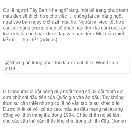
Có lẽ người Tây Ban Nha nghĩ rằng, một bộ trang phục toàn
màu đen sẽ thích hơp cho việc … chống lại cái nắng ngột
ngạt vào ban ngày ở Brazil mùa hè. Ngoài ra, việc kết hợp
các sọc sáng tương phản sẽ phần nào đem lại cảm giác an
toàn khi tản bộ hoặc đi xe đạp vào ban đêm. Một mẫu thiết
kế rất … thực tế ! (Adidas)
H-Honduras là đội bóng duy nhất trong số 32 đội tham dự
đưa chữ cái đầu tiên của Quốc gia vào áo đấu. Tuy không
thực sự cần thiết nhưng có lẽ nó vẫn tạo ra sự khác biệt.
Được thiết kế với cổ áo cao, mẫu áo đấu mang nét tương
đồng với thời trang thu đông 1994. Chắc chắn nó sẽ làm
cho các cầu thủ cảm thấy khó chịu trong khi thi đấu. (Joma)