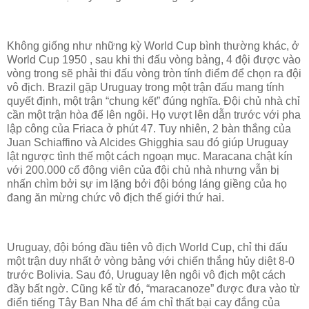
Không giống như những kỳ World Cup bình thường khác, ở
World Cup 1950 , sau khi thi đấu vòng bảng, 4 đội được vào
vòng trong sẽ phải thi đấu vòng tròn tính điểm để chọn ra đội
vô địch. Brazil gặp Uruguay trong một trận đấu mang tính
quyết định, một trận “chung kết” đúng nghĩa. Đội chủ nhà chỉ
cần một trận hòa để lên ngôi. Họ vượt lên dẫn trước với pha
lập công của Friaca ở phút 47. Tuy nhiên, 2 bàn thắng của
Juan Schiaffino và Alcides Ghigghia sau đó giúp Uruguay
lật ngược tình thế một cách ngoạn mục. Maracana chật kín
với 200.000 cổ động viên của đội chủ nhà nhưng vẫn bị
nhấn chìm bởi sự im lặng bởi đội bóng láng giềng của họ
đang ăn mừng chức vô địch thế giới thứ hai.
Uruguay, đội bóng đầu tiên vô địch World Cup, chỉ thi đấu
một trận duy nhất ở vòng bảng với chiến thắng hủy diệt 8-0
trước Bolivia. Sau đó, Uruguay lên ngôi vô địch một cách
đầy bất ngờ. Cũng kể từ đó, “maracanoze” được đưa vào từ
điển tiếng Tây Ban Nha để ám chỉ thất bại cay đắng của