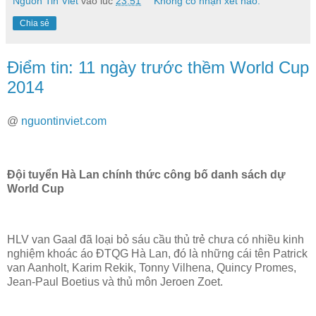
Nguon Tin Viet
vào lúc
23:51
Không có nhận xét nào:
Chia sẻ
Điểm tin: 11 ngày trước thềm World Cup
2014
@
nguontinviet.com
Đội tuyển Hà Lan chính thức công bố danh sách dự
World Cup
HLV van Gaal đã loại bỏ sáu cầu thủ trẻ chưa có nhiều kinh
nghiệm khoác áo ĐTQG Hà Lan, đó là những cái tên Patrick
van Aanholt, Karim Rekik, Tonny Vilhena, Quincy Promes,
Jean-Paul Boetius và thủ môn Jeroen Zoet.