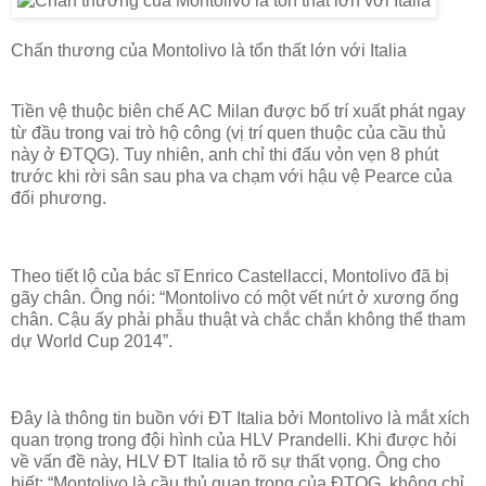
Chấn thương của Montolivo là tổn thất lớn với Italia
Tiền vệ thuộc biên chế AC Milan được bố trí xuất phát ngay
từ đầu trong vai trò hộ công (vị trí quen thuộc của cầu thủ
này ở ĐTQG). Tuy nhiên, anh chỉ thi đấu vỏn vẹn 8 phút
trước khi rời sân sau pha va chạm với hậu vệ Pearce của
đối phương.
Theo tiết lộ của bác sĩ Enrico Castellacci, Montolivo đã bị
gãy chân. Ông nói: “Montolivo có một vết nứt ở xương ống
chân. Cậu ấy phải phẫu thuật và chắc chắn không thể tham
dự World Cup 2014”.
Đây là thông tin buồn với ĐT Italia bởi Montolivo là mắt xích
quan trọng trong đội hình của HLV Prandelli. Khi được hỏi
về vấn đề này, HLV ĐT Italia tỏ rõ sự thất vọng. Ông cho
biết: “Montolivo là cầu thủ quan trọng của ĐTQG, không chỉ