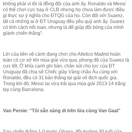
không phải vì tôi là đồng đội của anh ấy. Ronaldo và Messi
có thể chơi cực hay ở CLB nhưng họ chưa làm được điều
gì thực sự ý nghĩa cho ĐTQG của họ. Còn đối với Suarez,
tất cả những ai ở ĐT Uruguay đều yêu quý anh ấy. Suarez
có tính cách nổi loạn, nhưng là để giúp đội bóng của mình
giành chiến thắng”.
Lời của tiền vệ cánh đang chơi cho Atletico Madrid hoàn
toàn có cơ sở khi mùa giải vừa qua, phong độ của Suarez là
cực tốt. Ở khía cạnh ghi bàn, chân sút chú lực của ĐT
Uruguay đã chia sẻ Chiếc giày Vàng châu Âu cùng với
Ronaldo, đều có 31 bàn thắng tại giải vô địch quốc gia.
Trong khi đó, Messi lại vừa trải qua mùa giải 2013-14 trắng
tay cùng Barcelona.
Van Persie: “Tôi sẵn sàng đi trên lửa cùng Van Gaal”
Sau chiến thắng 1-0 trước Ghana, đội trưởng 30 tuổi của