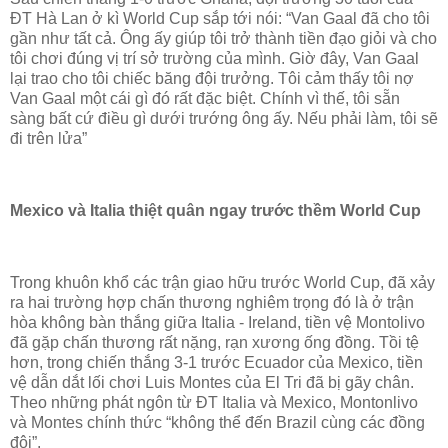
ĐT Hà Lan ở kì World Cup sắp tới nói: “Van Gaal đã cho tôi
gần như tất cả. Ông ấy giúp tôi trở thành tiền đạo giỏi và cho
tôi chơi đúng vị trí sở trường của mình. Giờ đây, Van Gaal
lại trao cho tôi chiếc băng đội trưởng. Tôi cảm thấy tôi nợ
Van Gaal một cái gì đó rất đặc biệt. Chính vì thế, tôi sẵn
sàng bất cứ điều gì dưới trướng ông ấy. Nếu phải làm, tôi sẽ
đi trên lửa”
Mexico và Italia thiệt quân ngay trước thềm World Cup
Trong khuôn khổ các trận giao hữu trước World Cup, đã xảy
ra hai trường hợp chấn thương nghiêm trọng đó là ở trận
hòa không bàn thắng giữa Italia - Ireland, tiền vệ Montolivo
đã gặp chấn thương rất nặng, rạn xương ống đồng. Tồi tệ
hơn, trong chiến thắng 3-1 trước Ecuador của Mexico, tiền
vệ dẫn dắt lối chơi Luis Montes của El Tri đã bị gãy chân.
Theo những phát ngôn từ ĐT Italia và Mexico, Montonlivo
và Montes chính thức “không thể đến Brazil cùng các đồng
đội”.