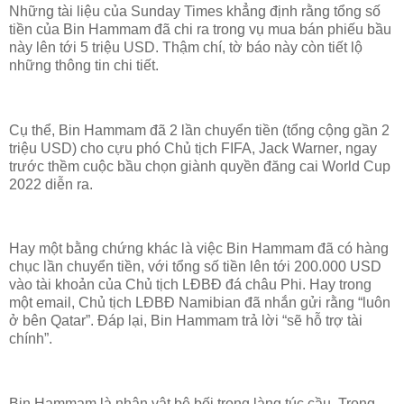
Những tài liệu của Sunday Times khẳng định rằng tổng số
tiền của Bin Hammam đã chi ra trong vụ mua bán phiếu bầu
này lên tới 5 triệu USD. Thậm chí, tờ báo này còn tiết lộ
những thông tin chi tiết.
Cụ thể, Bin Hammam đã 2 lần chuyển tiền (tổng cộng gần 2
triệu USD) cho cựu phó Chủ tịch FIFA,
Jack Warner
, ngay
trước thềm cuộc bầu chọn giành quyền đăng cai World Cup
2022 diễn ra.
Hay một bằng chứng khác là việc Bin Hammam đã có hàng
chục lần chuyển tiền, với tổng số tiền lên tới 200.000 USD
vào tài khoản của Chủ tịch LĐBĐ đá châu Phi. Hay trong
một email, Chủ tịch LĐBĐ Namibian đã nhắn gửi rằng “luôn
ở bên Qatar”. Đáp lại, Bin Hammam trả lời “sẽ hỗ trợ tài
chính”.
Bin Hammam là nhân vật bê bối trong làng túc cầu. Trong