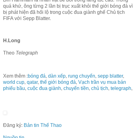
quá khứ, ông từng 2 lần bị trục xuất khỏi thế giới bóng đá vì
bị phát hiện đã hối lộ trong cuộc đua giành ghế Chủ tịch
FIFA với Sepp Blatter.
H.Long
Theo
Telegraph
Xem thêm :
bóng đá
,
dàn xếp
,
rung chuyển
,
sepp blatter
,
world cup
,
qatar
,
thế giới bóng đá
,
Vạch trần vụ mua bán
phiếu bầu
,
cuộc đua giành
,
chuyển tiền
,
chủ tịch
,
telegraph
,
Đăng ký:
Bản tin Thể Thao
Nguồn tin