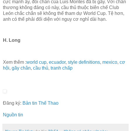
cực mạnh ấy, đôi chân của Luis Montes đã bị gãy. Với chấn
thương không đáng có này, cầu thủ thuộc biên chế Club
León chắc chắn sẽ không thể tham dự World Cup. Tệ hơn,
anh có thể phải đối diện với nguy cơ nghỉ dài hạn.
H. Long
Xem thêm :
world cup
,
ecuador
,
style definitions
,
mexico
,
cơ
hội
,
gãy chân
,
cầu thủ
,
tranh chấp
Đăng ký:
Bản tin Thể Thao
Nguồn tin