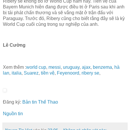
Ribery sẽ không bỏ lỡ World Cup năm nay. Tiền vệ của
Bayern Munich hiện đang được điều trị ở Paris sau khi anh
bị tái phát chấn thương và sẽ vắng mặt ở trận đấu với
Paraguay. Trước đó, Ribery cũng cho biết rằng đây sẽ là kỳ
World Cup cuối cùng trong sự nghiệp của anh.
Lê Cường
Xem thêm :
world cup
,
messi
,
uruguay
,
ajax
,
benzema
,
hà
lan
,
italia
,
Suarez
,
tiền vệ
,
Feyenoord
,
ribery se
,
Đăng ký:
Bản tin Thể Thao
Nguồn tin
Nguon Tin Viet
vào lúc
23:06
Không có nhận xét nào: