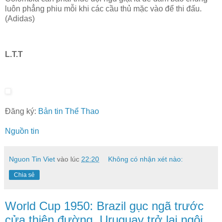
luôn phẳng phiu mỗi khi các cầu thủ mặc vào để thi đấu.
(Adidas
)
L.T.T
Đăng ký:
Bản tin Thể Thao
Nguồn tin
Nguon Tin Viet
vào lúc
22:20
Không có nhận xét nào:
Chia sẻ
World Cup 1950: Brazil gục ngã trước
cửa thiên đường, Uruguay trở lại ngôi