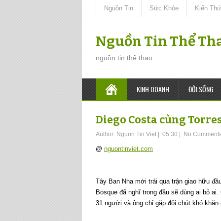
Nguồn Tin
Sức Khỏe
Kiến Th
Nguồn Tin Thể Th
nguồn tin thể thao
KINH DOANH
ĐỜI SỐNG
Diego Costa cùng Torres
Author:
Nguon Tin Viet
|
05:30
|
No Comment
@
nguontinviet.com
Tây Ban Nha mới trải qua trận giao hữu đầ
Bosque đã nghĩ trong đầu sẽ dùng ai bỏ ai.
31 người và ông chỉ gặp đôi chút khó khăn đ