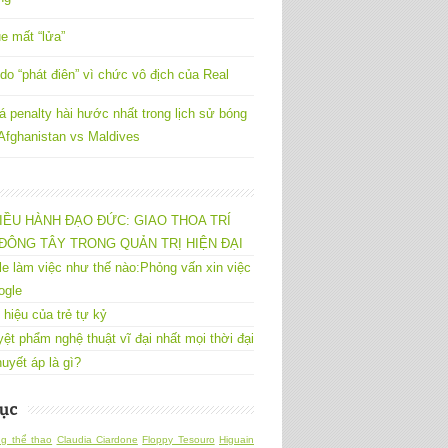
e mất “lửa”
do “phát điên” vì chức vô địch của Real
á penalty hài hước nhất trong lịch sử bóng
 Afghanistan vs Maldives
IỀU HÀNH ĐẠO ĐỨC: GIAO THOA TRÍ
ĐÔNG TÂY TRONG QUẢN TRỊ HIỆN ĐẠI
e làm việc như thế nào:Phỏng vấn xin việc
ogle
 hiệu của trẻ tự kỷ
yệt phẩm nghệ thuật vĩ đại nhất mọi thời đại
uyết áp là gì?
ục
g thể thao
Claudia Ciardone
Floppy Tesouro
Higuain