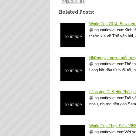
Related Posts:
World Cup 2014: Brazil có lợ
@ nguontinviet.comKinh tế 
trước kia về Thế vận hội
Những giọt nước mắt trong
@ nguontinviet.comThể th
Lang bắt đầu từ buổi tối,
Lãnh đạo CLB Hải Phòng k
@ nguontinviet.comTrái vớ
nhau, nhưng tiền đạo Sa
World Cup Thụy Điển 1958:
@ nguontinviet.comVới sơ 