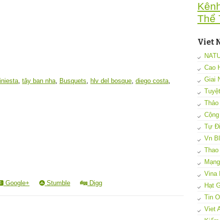
Kên
Thể 
Viet 
NAT
Cao 
Giai 
iniesta
,
tây ban nha
,
Busquets
,
hlv del bosque
,
diego costa
,
Tuyệ
Thảo
Cộng
Tự Đi
Vn B
Thao
Mạng 
Vina 
Google+
Stumble
Digg
Hạt G
Tin 
Viet 