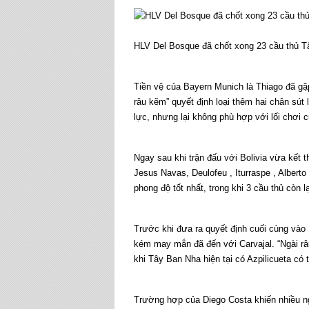
HLV Del Bosque đã chốt xong 23 cầu thủ 
Tiền vệ của Bayern Munich là Thiago đã gặp
râu kẽm” quyết định loại thêm hai chân sút 
lực, nhưng lại không phù hợp với lối chơi c
Ngay sau khi trận đấu với Bolivia vừa kết 
Jesus Navas, Deulofeu , Iturraspe , Albert
phong độ tốt nhất, trong khi 3 cầu thủ còn 
Trước khi đưa ra quyết định cuối cùng vào
kém may mắn đã đến với Carvajal. “Ngài râ
khi Tây Ban Nha hiện tại có Azpilicueta có 
Trường hợp của Diego Costa khiến nhiều ng