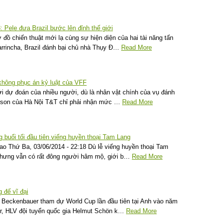
 Pele đưa Brazil bước lên đỉnh thế giới
đồ chiến thuật mới lạ cùng sự hiện diện của hai tài năng tấn
rrincha, Brazil đánh bại chủ nhà Thụy Đ…
Read More
hông phục án kỷ luật của VFF
i dự đoán của nhiều người, dù là nhân vật chính của vụ đánh
mson của Hà Nội T&T chỉ phải nhận mức …
Read More
 buổi tối đầu tiên viếng huyền thoại Tam Lang
ao Thứ Ba, 03/06/2014 - 22:18 Dù lễ viếng huyền thoại Tam
 nhưng vẫn có rất đông người hâm mộ, giới b…
Read More
 đế vĩ đại
 Beckenbauer tham dự World Cup lần đầu tiên tại Anh vào năm
r, HLV đội tuyển quốc gia Helmut Schön k…
Read More