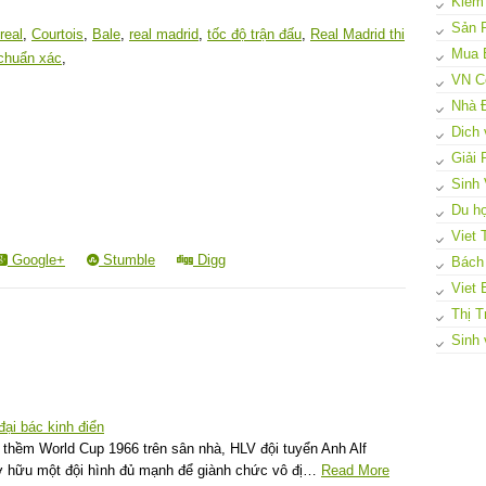
Kiếm
Sản 
real
,
Courtois
,
Bale
,
real madrid
,
tốc độ trận đấu
,
Real Madrid thi
Mua 
chuẩn xác
,
VN C
Nhà 
Dich 
Giải
Sinh 
Du họ
Viet 
Google+
Stumble
Digg
Bách
Viet 
Thị T
Sinh 
đại bác kinh điển
thềm World Cup 1966 trên sân nhà, HLV đội tuyển Anh Alf
ở hữu một đội hình đủ mạnh để giành chức vô đị…
Read More