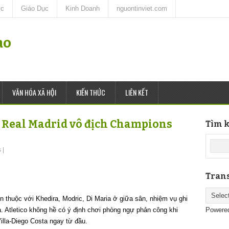
ức
Giáo Dục
Kinh Doanh
nguontinviet.com
ao
VĂN HÓA XÃ HỘI
KIẾN THỨC
LIÊN KẾT
, Real Madrid vô địch Champions
Tìm k
s
|
Trans
n thuộc với Khedira, Modric, Di Maria ở giữa sân, nhiệm vụ ghi
 Atletico không hề có ý định chơi phòng ngự phản công khi
Powere
lla-Diego Costa ngay từ đầu.