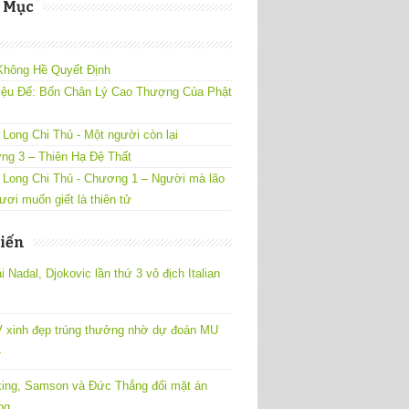
 Mục
Không Hề Quyết Định
iệu Đế: Bốn Chân Lý Cao Thượng Của Phật
Long Chi Thủ - Một người còn lại
ng 3 – Thiên Hạ Đệ Thất
 Long Chi Thủ - Chương 1 – Người mà lão
ươi muốn giết là thiên tử
iến
 Nadal, Djokovic lần thứ 3 vô địch Italian
 xinh đẹp trúng thưởng nhờ dự đoán MU
4
ing, Samson và Đức Thắng đối mặt án
ng