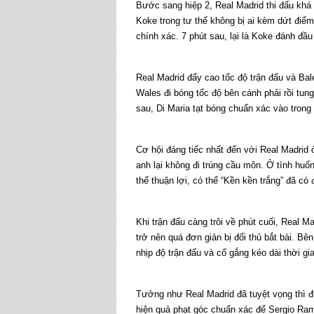
Bước sang hiệp 2, Real Madrid thi đấu khá
Koke trong tư thế không bị ai kèm dứt điể
chính xác. 7 phút sau, lại là Koke đánh đầ
Real Madrid đẩy cao tốc độ trận đấu và Bal
Wales đi bóng tốc độ bên cánh phải rồi tung
sau, Di Maria tạt bóng chuẩn xác vào tron
Cơ hội đáng tiếc nhất đến với Real Madrid 
anh lại không đi trúng cầu môn. Ở tình h
thế thuận lợi, có thể “Kền kền trắng” đã có
Khi trận đấu càng trôi về phút cuối, Real 
trở nên quá đơn giản bị đối thủ bắt bài. Bê
nhịp độ trận đấu và cố gắng kéo dài thời gi
Tưởng như Real Madrid đã tuyệt vọng thì đ
hiện quả phạt góc chuẩn xác để Sergio Ram