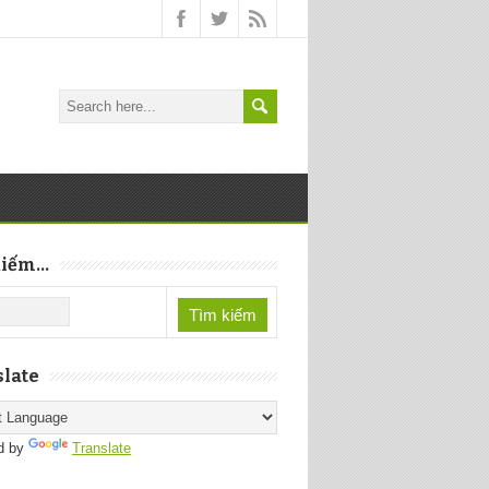
iếm...
late
d by
Translate