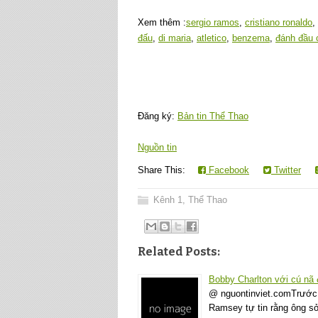
Xem thêm :
sergio ramos
,
cristiano ronaldo
,
đấu
,
di maria
,
atletico
,
benzema
,
đánh đầu 
Đăng ký:
Bản tin Thể Thao
Nguồn tin
Share This:
Facebook
Twitter
Kênh 1
,
Thể Thao
Related Posts:
Bobby Charlton với cú nã 
@ nguontinviet.comTrước 
Ramsey tự tin rằng ông s