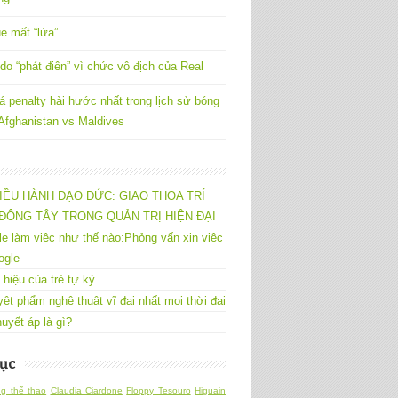
e mất “lửa”
do “phát điên” vì chức vô địch của Real
á penalty hài hước nhất trong lịch sử bóng
 Afghanistan vs Maldives
IỀU HÀNH ĐẠO ĐỨC: GIAO THOA TRÍ
ĐÔNG TÂY TRONG QUẢN TRỊ HIỆN ĐẠI
e làm việc như thế nào:Phỏng vấn xin việc
ogle
 hiệu của trẻ tự kỷ
yệt phẩm nghệ thuật vĩ đại nhất mọi thời đại
uyết áp là gì?
ục
g thể thao
Claudia Ciardone
Floppy Tesouro
Higuain