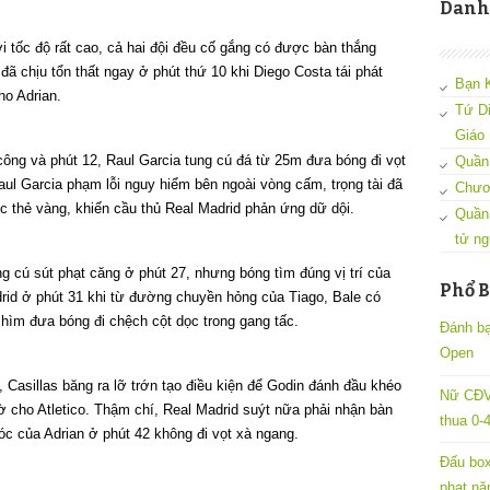
Danh
ới tốc độ rất cao, cả hai đội đều cố gắng có được bàn thắng
đã chịu tổn thất ngay ở phút thứ 10 khi Diego Costa tái phát
Bạn 
ho Adrian.
Tứ D
Giáo
 công và phút 12, Raul Garcia tung cú đá từ 25m đưa bóng đi vọt
Quần 
Raul Garcia phạm lỗi nguy hiểm bên ngoài vòng cấm, trọng tài đã
Chươ
ếc thẻ vàng, khiến cầu thủ Real Madrid phản ứng dữ dội.
Quần
tử ng
g cú sút phạt căng ở phút 27, nhưng bóng tìm đúng vị trí của
Phổ B
drid ở phút 31 khi từ đường chuyền hỏng của Tiago, Bale có
chìm đưa bóng đi chệch cột dọc trong gang tấc.
Đánh bại
Open
7, Casillas băng ra lỡ trớn tạo điều kiện để Godin đánh đầu khéo
Nữ CĐV
gờ cho Atletico. Thậm chí, Real Madrid suýt nữa phải nhận bàn
thua 0-
óc của Adrian ở phút 42 không đi vọt xà ngang.
Đấu box
phạt nặ