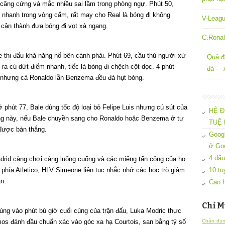
 căng cứng và mắc nhiều sai lầm trong phòng ngự. Phút 50,
m nhanh trong vòng cấm, rất may cho Real là bóng đi không
V-Leagu
u cận thành đưa bóng đi vọt xà ngang.
C.Ronal
e thi đấu khá năng nổ bên cánh phải. Phút 69, cầu thủ người xứ
Quả đ
 ra cú dứt điểm nhanh, tiếc là bóng đi chệch cột dọc. 4 phút
đá - -
g nhưng cả Ronaldo lẫn Benzema đều đá hụt bóng.
ở phút 77, Bale dùng tốc độ loại bỏ Felipe Luis nhưng cú sút của
HỆ Đ
uống này, nếu Bale chuyền sang cho Ronaldo hoặc Benzema ở tư
TUỆ 
 được bàn thắng.
Googl
ở Go
4 dấu
Madrid càng chơi càng luống cuống và các miếng tấn công của họ
10 tu
n phía Atletico, HLV Simeone liên tục nhắc nhớ các học trò giảm
an.
Cao h
Chỉ M
úng vào phút bù giờ cuối cùng của trận đấu, Luka Modric thực
Chân dun
os đánh đầu chuẩn xác vào góc xa hạ Courtois, san bằng tỷ số