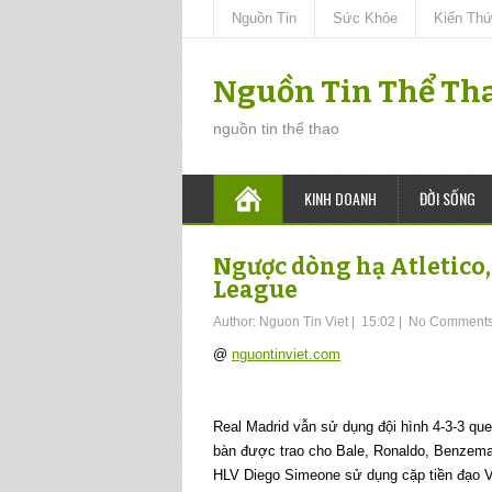
Nguồn Tin
Sức Khỏe
Kiến Th
Nguồn Tin Thể Th
nguồn tin thể thao
KINH DOANH
ĐỜI SỐNG
Ngược dòng hạ Atletico
League
Author:
Nguon Tin Viet
|
15:02
|
No Comment
@
nguontinviet.com
Real Madrid vẫn sử dụng đội hình 4-3-3 que
bàn được trao cho Bale, Ronaldo, Benzema.
HLV Diego Simeone sử dụng cặp tiền đạo Vi