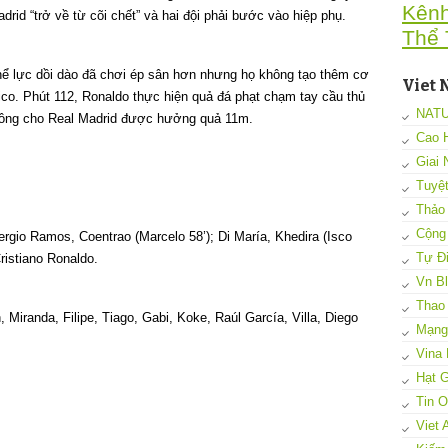
Kên
rid “trở về từ cõi chết” và hai đội phải bước vào hiệp phụ.
Thể 
hể lực dồi dào đã chơi ép sân hơn nhưng họ không tạo thêm cơ
Viet 
ico. Phút 112, Ronaldo thực hiện quả đá phạt chạm tay cầu thủ
NAT
không cho Real Madrid được hưởng quả 11m.
Cao 
Giai 
Tuyệ
Thảo
Cộng
Sergio Ramos, Coentrao (Marcelo 58’); Di María, Khedira (Isco
Tự Đi
ristiano Ronaldo.
Vn B
Thao
, Miranda, Filipe, Tiago, Gabi, Koke, Raúl García, Villa, Diego
Mạng 
Vina 
Hạt G
Tin 
Viet 