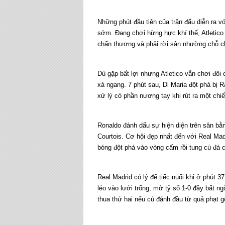
Những phút đầu tiên của trận đấu diễn ra v
sớm. Đang chơi hừng hực khí thế, Atletico 
chấn thương và phải rời sân nhường chỗ c
Dù gặp bất lợi nhưng Atletico vẫn chơi đôi
xà ngang. 7 phút sau, Di Maria đột phá bị 
xử lý có phần nương tay khi rút ra một chi
Ronaldo đánh dấu sự hiện diện trên sân bằn
Courtois. Cơ hội đẹp nhất đến với Real Ma
bóng đột phá vào vòng cấm rồi tung cú đá 
Real Madrid có lý để tiếc nuối khi ở phút 3
léo vào lưới trống, mở tỷ số 1-0 đầy bất n
thua thứ hai nếu cú đánh đầu từ quả phạt g