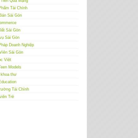
 Tiền Qua Mạng
Phẩm Tài Chính
Bán Sài Gòn
ommerce
Đất Sài Gòn
vụ Sài Gòn
 Pháp Doanh Nghiệp
Viên Sài Gòn
c Việt
Teen Models
 khoa thư
Education
rường Tài Chính
viên Trẻ