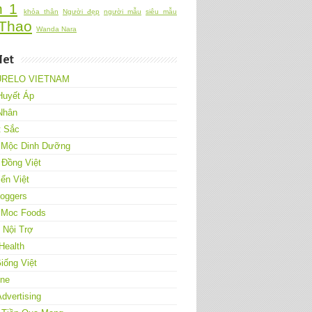
h 1
khỏa thân
Người đẹp
người mẫu
siêu mẫu
Thao
Wanda Nara
Net
URELO VIETNAM
Huyết Áp
Nhân
t Sắc
 Mộc Dinh Dưỡng
 Đồng Việt
ển Việt
loggers
 Moc Foods
Nội Trợ
Health
iống Việt
One
Advertising