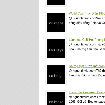
World Cup Thụy Điển 1958:
@ nguontinviet.comVới sơ 
công siêu đẳng Pele và Ga
Lãnh đạo CLB Hải Phòng k
@ nguontinviet.comTrái vớ
nhau, nhưng tiền đạo Sa
Những giọt nước mắt trong
@ nguontinviet.comThể th
Lang bắt đầu từ buổi tối,
Franz Beckenbauer: Hoàng
@ nguontinviet.com Franz
1966. Đối với Beckenbaue