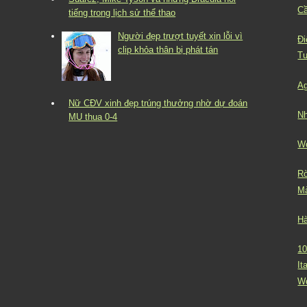
Cầ
tiếng trong lịch sử thể thao
Người đẹp trượt tuyết xin lỗi vì
Đi
clip khỏa thân bị phát tán
Tu
Ag
Nữ CĐV xinh đẹp trúng thưởng nhờ dự đoán
Nh
MU thua 0-4
Wo
Rờ
Mà
Hà
10
It
Wo