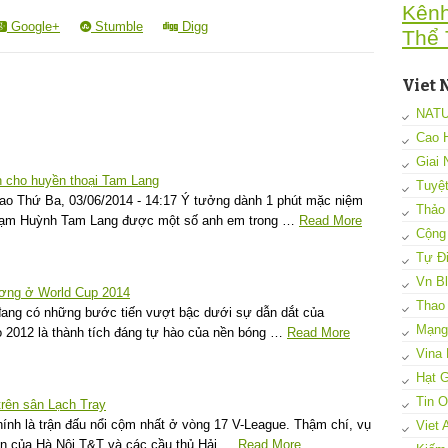
Kên
Google+
Stumble
Digg
Thể 
Viet 
NAT
Cao 
Giai 
 cho huyền thoại Tam Lang
Tuyệ
ao Thứ Ba, 03/06/2014 - 14:17 Ý tưởng dành 1 phút mặc niệm
Thảo
hạm Huỳnh Tam Lang được một số anh em trong …
Read More
Cộng
Tự Đi
Vn B
ương ở World Cup 2014
Thao
 đang có những bước tiến vượt bậc dưới sự dẫn dắt của
Mạng 
ro 2012 là thành tích đáng tự hào của nền bóng …
Read More
Vina 
Hạt G
Tin 
trên sân Lạch Tray
ính là trận đấu nổi cộm nhất ở vòng 17 V-League. Thậm chí, vụ
Viet 
n của Hà Nội T&T và các cầu thủ Hải …
Read More