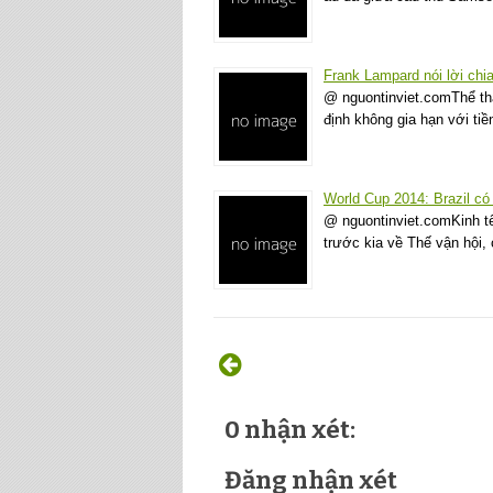
Frank Lampard nói lời chi
@ nguontinviet.comThể th
định không gia hạn với ti
World Cup 2014: Brazil có lợ
@ nguontinviet.comKinh tế 
trước kia về Thế vận hội
0 nhận xét:
Đăng nhận xét