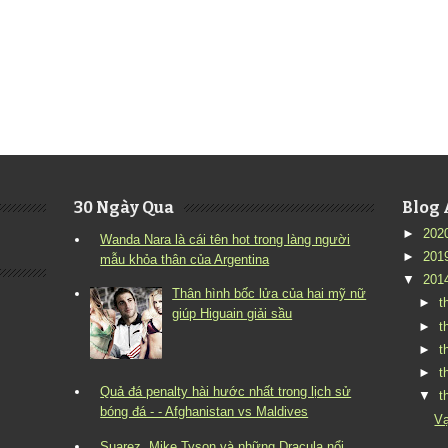
30 Ngày Qua
Blog 
►
202
Wanda Nara là cái tên hot trong làng người
►
201
mẫu khỏa thân của Argentina
▼
201
Thân hình bốc lửa của hai mỹ nữ
►
t
giúp Higuain giải sầu
►
t
►
t
►
t
Quả đá penalty hài hước nhất trong lịch sử
▼
t
bóng đá - - Afghanistan vs Maldives
Vạ
Suarez, Mike Tyson và những Dracula nổi