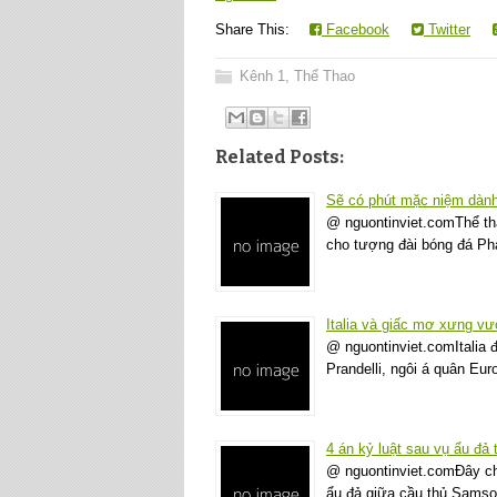
Share This:
Facebook
Twitter
Kênh 1
,
Thể Thao
Related Posts:
Sẽ có phút mặc niệm dành
@ nguontinviet.comThể th
cho tượng đài bóng đá P
Italia và giấc mơ xưng v
@ nguontinviet.comItalia
Prandelli, ngôi á quân Eu
4 án kỷ luật sau vụ ẩu đả 
@ nguontinviet.comĐây ch
ẩu đả giữa cầu thủ Samso