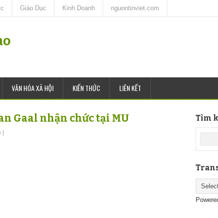
ức
Giáo Dục
Kinh Doanh
nguontinviet.com
ao
VĂN HÓA XÃ HỘI
KIẾN THỨC
LIÊN KẾT
n Gaal nhận chức tại MU
Tìm k
s
|
Trans
Powere