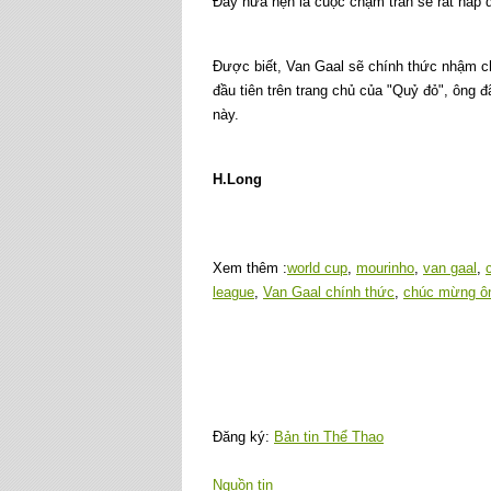
Đây hứa hẹn là cuộc chạm trán sẽ rất hấp 
Được biết, Van Gaal sẽ chính thức nhậm c
đầu tiên trên trang chủ của "Quỷ đỏ", ông 
này.
H.Long
Xem thêm :
world cup
,
mourinho
,
van gaal
,
league
,
Van Gaal chính thức
,
chúc mừng ôn
Đăng ký:
Bản tin Thể Thao
Nguồn tin