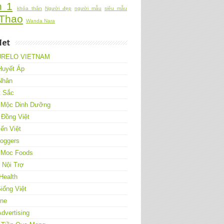
h 1
khỏa thân
Người đẹp
người mẫu
siêu mẫu
Thao
Wanda Nara
Net
URELO VIETNAM
Huyết Áp
Nhân
t Sắc
 Mộc Dinh Dưỡng
 Đồng Việt
ển Việt
loggers
 Moc Foods
Nội Trợ
Health
iống Việt
One
Advertising