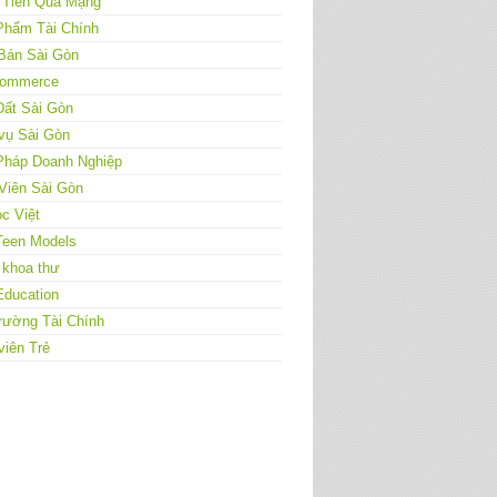
 Tiền Qua Mạng
Phẩm Tài Chính
Bán Sài Gòn
ommerce
Đất Sài Gòn
vụ Sài Gòn
 Pháp Doanh Nghiệp
Viên Sài Gòn
c Việt
Teen Models
 khoa thư
Education
rường Tài Chính
viên Trẻ