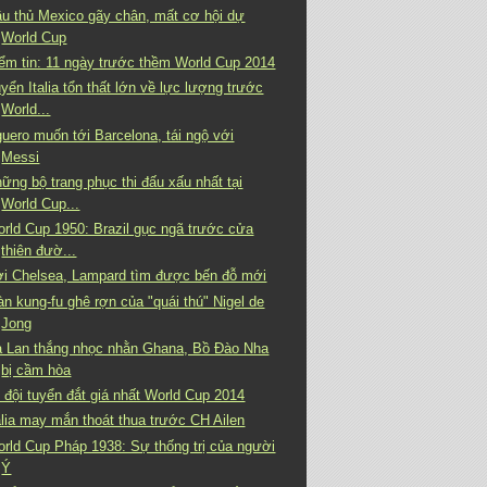
u thủ Mexico gãy chân, mất cơ hội dự
World Cup
ểm tin: 11 ngày trước thềm World Cup 2014
yển Italia tổn thất lớn về lực lượng trước
World...
uero muốn tới Barcelona, tái ngộ với
Messi
ững bộ trang phục thi đấu xấu nhất tại
World Cup...
rld Cup 1950: Brazil gục ngã trước cửa
thiên đườ...
i Chelsea, Lampard tìm được bến đỗ mới
n kung-fu ghê rợn của "quái thú" Nigel de
Jong
 Lan thắng nhọc nhằn Ghana, Bồ Đào Nha
bị cầm hòa
 đội tuyển đắt giá nhất World Cup 2014
alia may mắn thoát thua trước CH Ailen
rld Cup Pháp 1938: Sự thống trị của người
Ý