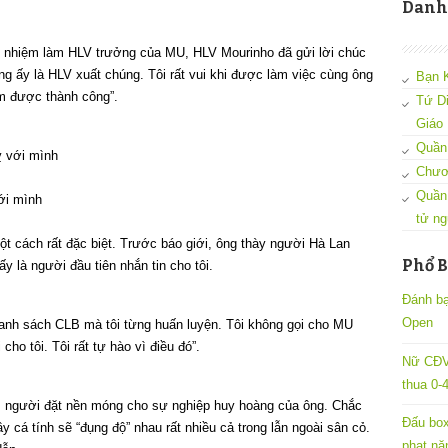
Danh
 nhiệm làm HLV trưởng của MU, HLV Mourinho đã gửi lời chúc
ng ấy là HLV xuất chúng. Tôi rất vui khi được làm việc cùng ông
Bạn 
ìm được thành công”.
Tứ D
Giáo
Quần 
Chươ
Quần
với mình
tử ng
ột cách rất đặc biệt. Trước báo giới, ông thày người Hà Lan
Phổ B
y là người đầu tiên nhắn tin cho tôi.
Đánh bại
Open
danh sách CLB mà tôi từng huấn luyện. Tôi không gọi cho MU
ho tôi. Tôi rất tự hào vì điều đó”.
Nữ CĐV
thua 0-
y, người đặt nền móng cho sự nghiệp huy hoàng của ông. Chắc
Đấu box
ầy cá tính sẽ “đụng độ” nhau rất nhiều cả trong lẫn ngoài sân cỏ.
phạt nặ