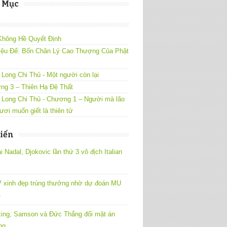
 Mục
Không Hề Quyết Định
iệu Đế: Bốn Chân Lý Cao Thượng Của Phật
Long Chi Thủ - Một người còn lại
ng 3 – Thiên Hạ Đệ Thất
 Long Chi Thủ - Chương 1 – Người mà lão
ươi muốn giết là thiên tử
iến
 Nadal, Djokovic lần thứ 3 vô địch Italian
 xinh đẹp trúng thưởng nhờ dự đoán MU
4
ing, Samson và Đức Thắng đối mặt án
ng