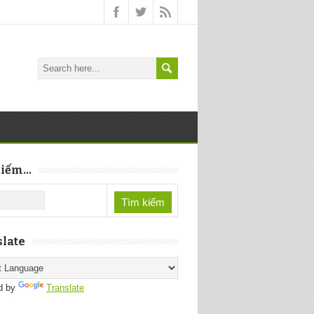
iếm...
late
d by
Translate