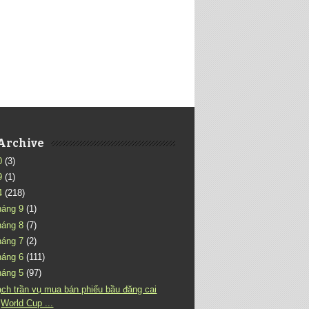
Archive
0
(3)
9
(1)
4
(218)
háng 9
(1)
háng 8
(7)
háng 7
(2)
háng 6
(111)
háng 5
(97)
ch trần vụ mua bán phiếu bầu đăng cai
World Cup ...