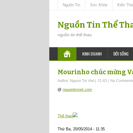
Nguồn Tin
Sức Khỏe
Kiến Th
Nguồn Tin Thể Th
nguồn tin thể thao
KINH DOANH
ĐỜI SỐNG
Mourinho chúc mừng Va
Author:
Nguon Tin Viet
|
21:43
|
No Comment
@
nguontinviet.com
Thể thao
Thứ Ba, 20/05/2014 - 11:35