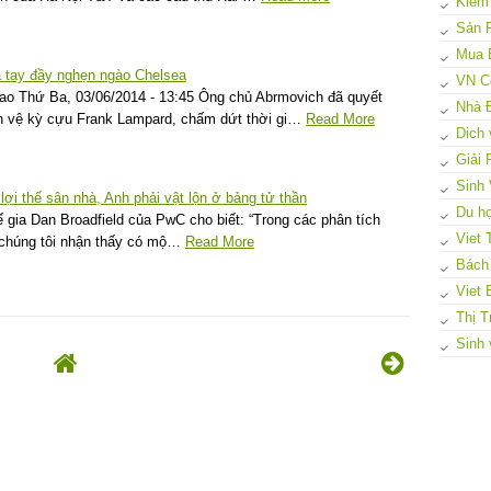
Kiếm
Sản 
Mua 
a tay đầy nghẹn ngào Chelsea
VN C
ao Thứ Ba, 03/06/2014 - 13:45 Ông chủ Abrmovich đã quyết
Nhà 
ền vệ kỳ cựu Frank Lampard, chấm dứt thời gi…
Read More
Dich 
Giải
Sinh 
i thế sân nhà, Anh phải vật lộn ở bảng tử thần
Du họ
gia Dan Broadfield của PwC cho biết: “Trong các phân tích
Viet 
, chúng tôi nhận thấy có mộ…
Read More
Bách
Viet 
Thị T
Sinh 