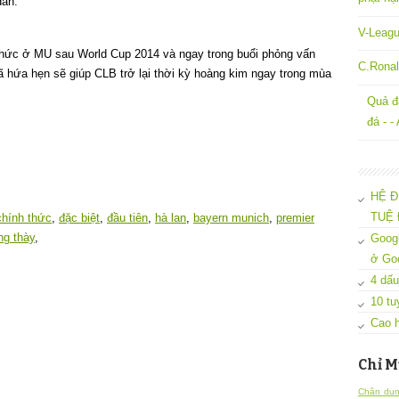
dẫn.
V-Leagu
hức ở MU sau World Cup 2014 và ngay trong buổi phỏng vấn
C.Ronal
đã hứa hẹn sẽ giúp CLB trở lại thời kỳ hoàng kim ngay trong mùa
Quả đ
đá - -
HỆ Đ
TUỆ 
chính thức
,
đặc biệt
,
đầu tiên
,
hà lan
,
bayern munich
,
premier
g thày
,
Googl
ở Go
4 dấu
10 tu
Cao h
Chỉ M
Chân dun