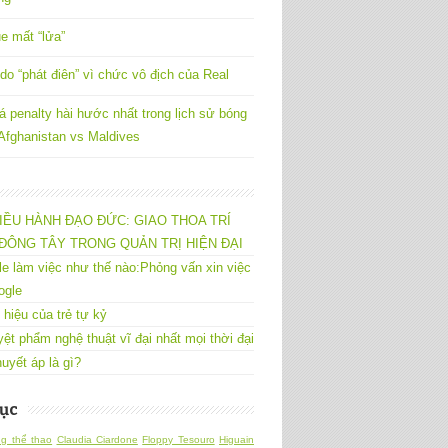
e mất “lửa”
do “phát điên” vì chức vô địch của Real
á penalty hài hước nhất trong lịch sử bóng
 Afghanistan vs Maldives
IỀU HÀNH ĐẠO ĐỨC: GIAO THOA TRÍ
ĐÔNG TÂY TRONG QUẢN TRỊ HIỆN ĐẠI
e làm việc như thế nào:Phỏng vấn xin việc
ogle
 hiệu của trẻ tự kỷ
yệt phẩm nghệ thuật vĩ đại nhất mọi thời đại
uyết áp là gì?
ục
g thể thao
Claudia Ciardone
Floppy Tesouro
Higuain