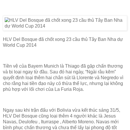
HLV Del Bosque đã chốt xong 23 cầu thủ Tây Ban Nha dự
World Cup 2014
Tiền vệ của Bayern Munich là Thiago đã gặp chấn thương
và bị loại ngay từ đầu. Sau đó hai ngày, “Ngài râu kẽm”
quyết định loại thêm hai chân sút là Llorente và Negredo vì
cho rằng hai tiền đạo này có thừa thể lực, nhưng lại không
phù hợp với lối chơi của La Furia Roja.
Ngay sau khi trận đấu với Bolivia vừa kết thúc sáng 31/5,
HLV Del Bosque cũng loại thêm 4 người khác là Jesus
Navas, Deulofeu , Iturraspe , Alberto Moreno. Navas mới
bình phục chấn thương và chưa thể lấy lại phong độ tốt