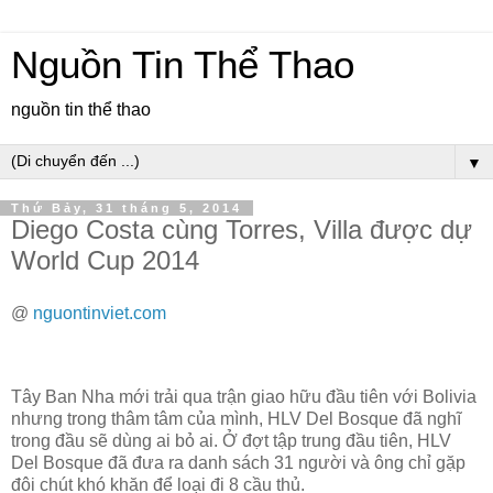
Nguồn Tin Thể Thao
nguồn tin thể thao
▼
Thứ Bảy, 31 tháng 5, 2014
Diego Costa cùng Torres, Villa được dự
World Cup 2014
@
nguontinviet.com
Tây Ban Nha mới trải qua trận giao hữu đầu tiên với Bolivia
nhưng trong thâm tâm của mình, HLV Del Bosque đã nghĩ
trong đầu sẽ dùng ai bỏ ai. Ở đợt tập trung đầu tiên, HLV
Del Bosque đã đưa ra danh sách 31 người và ông chỉ gặp
đôi chút khó khăn để loại đi 8 cầu thủ.