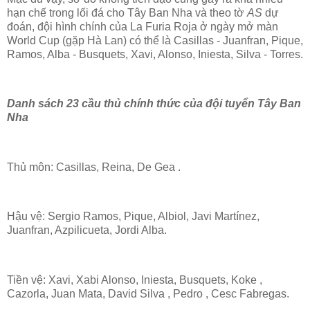
hạn chế trong lối đá cho Tây Ban Nha và theo tờ
AS
dự
đoán, đội hình chính của La Furia Roja ở ngày mở màn
World Cup (gặp Hà Lan) có thể là Casillas - Juanfran, Pique,
Ramos, Alba - Busquets, Xavi, Alonso, Iniesta, Silva - Torres.
Danh sách 23 cầu thủ chính thức của đội tuyển Tây Ban
Nha
Thủ môn: Casillas, Reina, De Gea .
Hậu vệ: Sergio Ramos, Pique, Albiol, Javi Martínez,
Juanfran, Azpilicueta, Jordi Alba.
Tiền vệ: Xavi, Xabi Alonso, Iniesta, Busquets, Koke ,
Cazorla, Juan Mata, David Silva , Pedro , Cesc Fabregas.