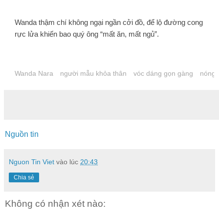
Wanda thậm chí không ngại ngần cởi đồ, để lộ đường cong
rực lửa khiến bao quý ông “mất ăn, mất ngủ”.
Wanda Nara
người mẫu khỏa thân
vóc dáng gọn gàng
nóng 
Nguồn tin
Nguon Tin Viet
vào lúc
20:43
Chia sẻ
Không có nhận xét nào: