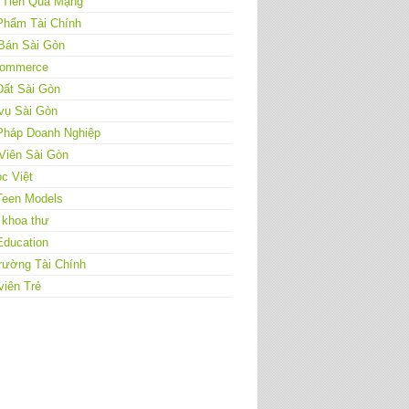
 Tiền Qua Mạng
Phẩm Tài Chính
Bán Sài Gòn
ommerce
Đất Sài Gòn
vụ Sài Gòn
 Pháp Doanh Nghiệp
Viên Sài Gòn
c Việt
Teen Models
 khoa thư
Education
rường Tài Chính
viên Trẻ