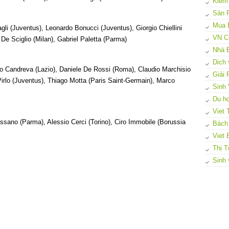
Kiếm
Sản 
Mua 
gli (Juventus), Leonardo Bonucci (Juventus), Giorgio Chiellini
VN C
De Sciglio (Milan), Gabriel Paletta (Parma)
Nhà 
Dich 
onio Candreva (Lazio), Daniele De Rossi (Roma), Claudio Marchisio
Giải
irlo (Juventus), Thiago Motta (Paris Saint-Germain), Marco
Sinh 
Du họ
Viet 
assano (Parma), Alessio Cerci (Torino), Ciro Immobile (Borussia
Bách
Viet 
Thị T
Sinh 