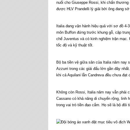
nuối cho Giuseppe Rossi, khi chấn thương đ
được HLV Prandelli lý giải bởi ông đang sở
Italia đang vận hành hiệu quả với sơ đồ 4
môn Buffon đứng trước khung gỗ, cặp trung v
chế Juventus và có kinh nghiệm trận mạc. 
tốc độ và kỹ thuật tốt.
Bộ ba tiền vệ giữa sân của Italia năm nay 
Azzurri trong các giải đấu lớn gần đây nhất. 
khi cả Aquilani lẫn Candreva đều chưa đạt 
Không còn Rossi, Italia năm nay vẫn phải c
Cassano có khả năng di chuyển rộng, linh hoạ
trong vai trò tiền đạo cắm. Họ sẽ là bộ đôi