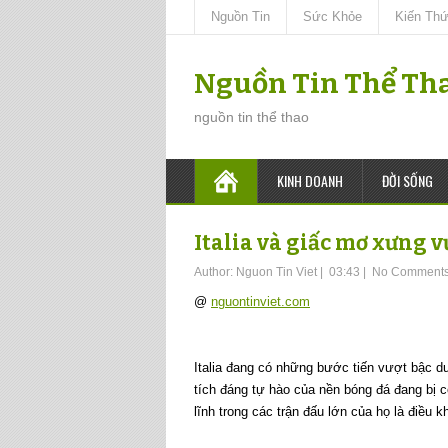
Nguồn Tin
Sức Khỏe
Kiến Th
Nguồn Tin Thể Th
nguồn tin thể thao
KINH DOANH
ĐỜI SỐNG
Italia và giấc mơ xưng 
Author:
Nguon Tin Viet
|
03:43
|
No Comment
@
nguontinviet.com
Italia đang có những bước tiến vượt bậc dư
tích đáng tự hào của nền bóng đá đang bị c
lĩnh trong các trận đấu lớn của họ là điều 