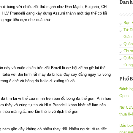
Danh
 nằm ở bảng với nhiều đối thủ mạnh như Đan Mạch, Bulgaria, CH
HLV Prandelli đang xây dựng Azzurri thành một tập thể có lối
òng ngự tiêu cực như quá khứ.
Bạn 
Tứ D
Giáo
Quần 
Chươ
Quần
tử ng
ần này và cuộc chiến trên đất Brazil là cơ hội để họ gỡ lại thể
Italia với đội hình rất may đã bị loại đầy cay đắng ngay từ vòng
Phổ B
trong ê chề và bóng đá Italia đi xuống từ đó.
Đánh bại
Open
 đã tìm lại vị thế của mình trên bản đồ bóng đá thế giới. Ánh hào
m thấy vô cùng tự tin và HLV Prandelli khao khát sẽ làm nên
Nữ CĐV
ri thỏa mãn giấc mơ lần thứ 5 vô địch thế giới.
thua 0-
Đấu box
g năm gần đây không có nhiều thay đổi. Nhiều người tỏ ra tiếc
phạt nặ