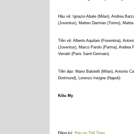
Hậu vệ: Ignazio Abate (Milan), Andrea Barza
(Juventus), Matteo Darmian (Torino), Mattia 
Tiền vệ: Alberto Aquilani (Fiorentina), Ant
(Juventus), Marco Parolo (Parma), Andrea P
Verratti (Paris Saint-Germain)
Tiền đạo: Mario Balotelli (Milan), Antonio C
Dortmund), Lorenzo Insigne (Napoli)
Kiều My
Đăng ký:
Bản tin Thể Thao