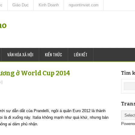
ức
Giáo Dục
Kinh Doanh
nguontinviet.com
ao
VĂN HÓA XÃ HỘI
KIẾN THỨC
LIÊN KẾT
vương ở World Cup 2014
Tìm k
s
|
Trans
ới sự dẫn dắt của Prandelli, ngôi á quân Euro 2012 là thành
oi là đi xuống này. Italia không mạnh như quá khứ, nhưng bản
Powere
không ai dám phủ nhận.