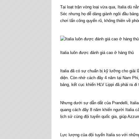
Tại loạt trận vòng loại vừa qua, Italia dù
Séc nhưng họ dễ dàng giành ngôi đầu bảng. 
chơi tấn công quyến rũ, không thiên về ph
Italia luôn được đánh giá cao ở hàng thủ
Italia đã có sự chuẩn bị kỹ lưỡng cho giải l
diện. Còn nhớ cách đây 4 năm tại Nam Phi, 
bảng, kết cục khiến HLV Lippi đã phải ra đi 
Nhưng dưới sự dẫn dắt của Prandelli, Italia
quang cách đây 8 năm khiến người Italia cả
lịch sử cùng đội tuyển quốc gia, giúp Azzur
Lực lượng của đội tuyển Italia so với nhữn