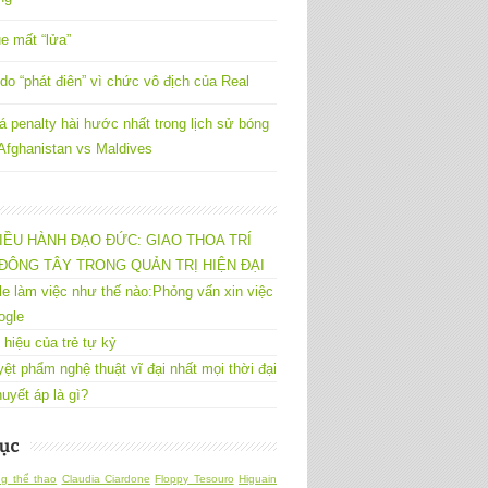
e mất “lửa”
do “phát điên” vì chức vô địch của Real
á penalty hài hước nhất trong lịch sử bóng
 Afghanistan vs Maldives
IỀU HÀNH ĐẠO ĐỨC: GIAO THOA TRÍ
ĐÔNG TÂY TRONG QUẢN TRỊ HIỆN ĐẠI
e làm việc như thế nào:Phỏng vấn xin việc
ogle
 hiệu của trẻ tự kỷ
yệt phẩm nghệ thuật vĩ đại nhất mọi thời đại
uyết áp là gì?
ục
g thể thao
Claudia Ciardone
Floppy Tesouro
Higuain