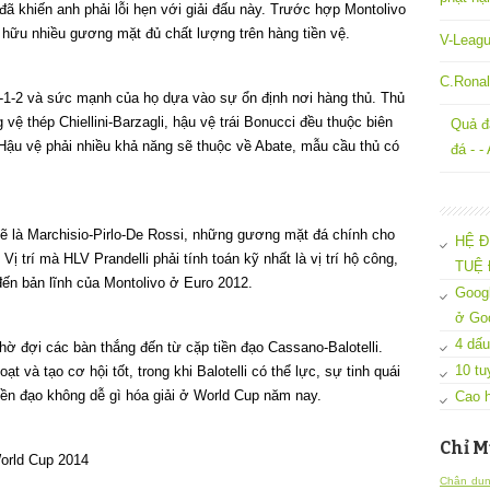
ã khiến anh phải lỗi hẹn với giải đấu này. Trước hợp Montolivo
 hữu nhiều gương mặt đủ chất lượng trên hàng tiền vệ.
V-Leagu
C.Ronal
-3-1-2 và sức mạnh của họ dựa vào sự ổn định nơi hàng thủ. Thủ
ệ thép Chiellini-Barzagli, hậu vệ trái Bonucci đều thuộc biên
Quả đ
Hậu vệ phải nhiều khả năng sẽ thuộc về Abate, mẫu cầu thủ có
đá - -
sẽ là Marchisio-Pirlo-De Rossi, những gương mặt đá chính cho
HỆ Đ
Vị trí mà HLV Prandelli phải tính toán kỹ nhất là vị trí hộ công,
TUỆ 
đến bản lĩnh của Montolivo ở Euro 2012.
Googl
ở Go
4 dấu
hờ đợi các bàn thắng đến từ cặp tiền đạo Cassano-Balotelli.
10 tu
t và tạo cơ hội tốt, trong khi Balotelli có thể lực, sự tinh quái
 tiền đạo không dễ gì hóa giải ở World Cup năm nay.
Cao h
Chỉ M
Chân dun