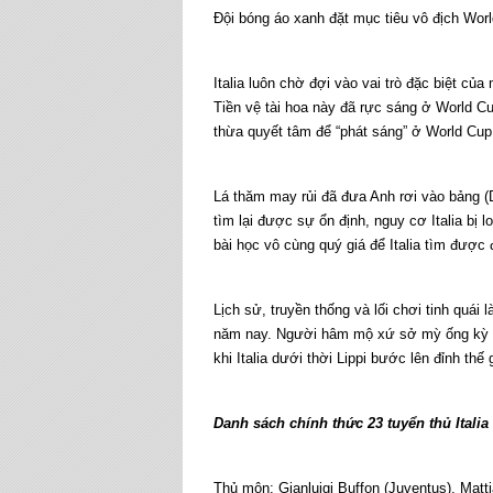
Đội bóng áo xanh đặt mục tiêu vô địch Wor
Italia luôn chờ đợi vào vai trò đặc biệt của
Tiền vệ tài hoa này đã rực sáng ở World C
thừa quyết tâm để “phát sáng” ở World Cup c
Lá thăm may rủi đã đưa Anh rơi vào bảng 
tìm lại được sự ổn định, nguy cơ Italia bị l
bài học vô cùng quý giá để Italia tìm được 
Lịch sử, truyền thống và lối chơi tinh quái l
năm nay. Người hâm mộ xứ sở mỳ ống kỳ vọ
khi Italia dưới thời Lippi bước lên đỉnh th
Danh sách chính thức 23 tuyển thủ Italia
Thủ môn: Gianluigi Buffon (Juventus), Matti