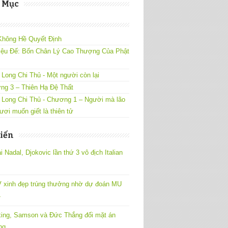
 Mục
Không Hề Quyết Định
iệu Đế: Bốn Chân Lý Cao Thượng Của Phật
Long Chi Thủ - Một người còn lại
ng 3 – Thiên Hạ Đệ Thất
 Long Chi Thủ - Chương 1 – Người mà lão
ươi muốn giết là thiên tử
iến
 Nadal, Djokovic lần thứ 3 vô địch Italian
 xinh đẹp trúng thưởng nhờ dự đoán MU
4
ing, Samson và Đức Thắng đối mặt án
ng