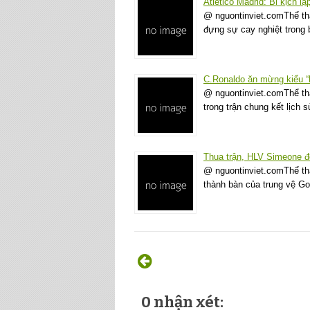
Atletico Madrid: Bi kịch lặ
@ nguontinviet.comThể tha
đựng sự cay nghiệt trong 
C.Ronaldo ăn mừng kiểu “k
@ nguontinviet.comThể tha
trong trận chung kết lịch 
Thua trận, HLV Simeone đò
@ nguontinviet.comThể th
thành bàn của trung vệ Go
0 nhận xét: