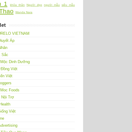
h 1
khỏa thân
Người đẹp
người mẫu
siêu mẫu
Thao
Wanda Nara
Net
URELO VIETNAM
Huyết Áp
Nhân
t Sắc
 Mộc Dinh Dưỡng
 Đồng Việt
ển Việt
loggers
 Moc Foods
Nội Trợ
Health
iống Việt
One
Advertising