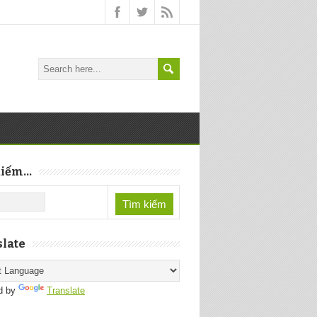
iếm...
late
d by
Translate