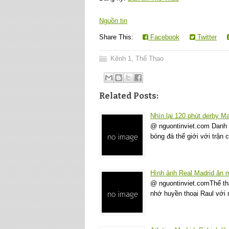
Nguồn tin
Share This:
Facebook
Twitter
Kênh 1
,
Thể Thao
Related Posts:
Nhìn lại 120 phút derby M
@ nguontinviet.com Danh 
bóng đá thế giới với trận
Hình ảnh Real Madrid ăn
@ nguontinviet.comThể th
nhớ huyền thoại Raul với 