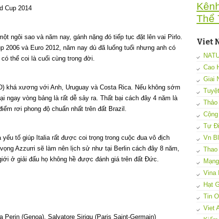
Kên
ld Cup 2014
Thể 
 một ngôi sao và năm nay, gánh nặng đó tiếp tục đặt lên vai Pirlo.
Viet 
up 2006 và Euro 2012, năm nay dù đã luống tuổi nhưng anh có
NAT
ó thể coi là cuối cùng trong đời.
Cao 
Giai 
(D) khá xương với Anh, Uruguay và Costa Rica. Nếu không sớm
Tuyệ
oại ngay vòng bảng là rất dễ sảy ra. Thất bại cách đây 4 năm là
Thảo
điểm rơi phong độ chuẩn nhất trên đất Brazil.
Cộng
Tự Đi
Vn B
à yếu tố giúp Italia rất được coi trọng trong cuộc đua vô địch
ng Azzurri sẽ làm nên lịch sử như tại Berlin cách đây 8 năm,
Thao
ế giới ở giải đấu họ không hề được đánh giá trên đất Đức.
Mạng 
Vina 
Hạt G
Tin 
Viet 
a Perin (Genoa), Salvatore Sirigu (Paris Saint-Germain)