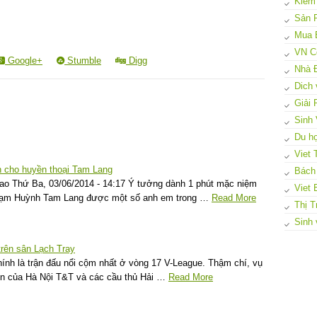
Kiếm
Sản 
Mua 
VN C
Google+
Stumble
Digg
Nhà 
Dich 
Giải
Sinh 
Du họ
Viet 
 cho huyền thoại Tam Lang
Bách
ao Thứ Ba, 03/06/2014 - 14:17 Ý tưởng dành 1 phút mặc niệm
Viet 
hạm Huỳnh Tam Lang được một số anh em trong …
Read More
Thị T
Sinh 
trên sân Lạch Tray
ính là trận đấu nổi cộm nhất ở vòng 17 V-League. Thậm chí, vụ
n của Hà Nội T&T và các cầu thủ Hải …
Read More