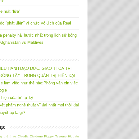
e mất “lửa”
do “phát điên” vì chức vô địch của Real
á penalty hài hước nhất trong lịch sử bóng
 Afghanistan vs Maldives
IỀU HÀNH ĐẠO ĐỨC: GIAO THOA TRÍ
ĐÔNG TÂY TRONG QUẢN TRỊ HIỆN ĐẠI
e làm việc như thế nào:Phỏng vấn xin việc
ogle
 hiệu của trẻ tự kỷ
yệt phẩm nghệ thuật vĩ đại nhất mọi thời đại
uyết áp là gì?
ục
g thể thao
Claudia Ciardone
Floppy Tesouro
Higuain