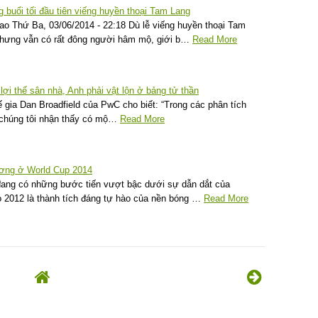
 buổi tối đầu tiên viếng huyền thoại Tam Lang
ao Thứ Ba, 03/06/2014 - 22:18 Dù lễ viếng huyền thoại Tam
 nhưng vẫn có rất đông người hâm mộ, giới b…
Read More
i thế sân nhà, Anh phải vật lộn ở bảng tử thần
gia Dan Broadfield của PwC cho biết: “Trong các phân tích
, chúng tôi nhận thấy có mộ…
Read More
ương ở World Cup 2014
 đang có những bước tiến vượt bậc dưới sự dẫn dắt của
ro 2012 là thành tích đáng tự hào của nền bóng …
Read More