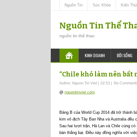
Nguồn Tin
Sức Khỏe
Kiến Th
Nguồn Tin Thể Th
nguồn tin thể thao
KINH DOANH
ĐỜI SỐNG
“Chile khó làm nên bất 
Author:
Nguon Tin Viet
|
02:53
|
No Comment
@
nguontinviet.com
Bảng B của World Cup 2014 đã trở thành bả
kim vô địch Tây Ban Nha và Australia đều ch
Sau hai lượt trận, Hà Lan và Chile cùng c
bàn thắng bại. Điều này đồng nghĩa với việ