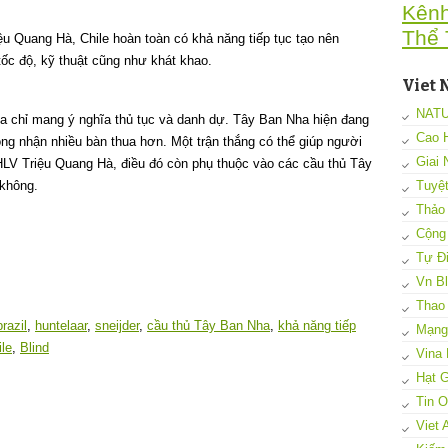
Kên
Thể 
 Quang Hà, Chile hoàn toàn có khả năng tiếp tục tạo nên
tốc độ, kỹ thuật cũng như khát khao.
Viet 
NAT
ia chỉ mang ý nghĩa thủ tục và danh dự. Tây Ban Nha hiện đang
Cao 
ong nhận nhiều bàn thua hơn. Một trận thắng có thể giúp người
Giai 
HLV Triệu Quang Hà, điều đó còn phụ thuộc vào các cầu thủ Tây
Tuyệ
 không.
Thảo
Cộng
Tự Đi
Vn B
Thao
brazil
,
huntelaar
,
sneijder
,
cầu thủ Tây Ban Nha
,
khả năng tiếp
Mạng 
ile
,
Blind
Vina 
Hạt G
Tin 
Viet 