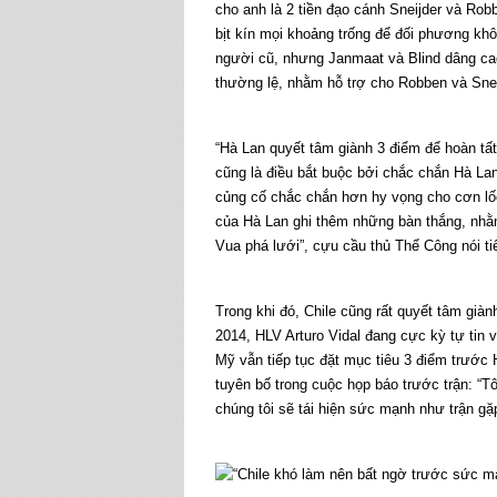
cho anh là 2 tiền đạo cánh Sneijder và Ro
bịt kín mọi khoảng trống để đối phương kh
người cũ, nhưng Janmaat và Blind dâng cao
thường lệ, nhằm hỗ trợ cho Robben và Snei
“Hà Lan quyết tâm giành 3 điểm để hoàn tất 
cũng là điều bắt buộc bởi chắc chắn Hà La
củng cố chắc chắn hơn hy vọng cho cơn lốc
của Hà Lan ghi thêm những bàn thắng, nhằm
Vua phá lưới”, cựu cầu thủ Thể Công nói ti
Trong khi đó, Chile cũng rất quyết tâm gi
2014, HLV Arturo Vidal đang cực kỳ tự tin
Mỹ vẫn tiếp tục đặt mục tiêu 3 điểm trước 
tuyên bố trong cuộc họp báo trước trận: 
chúng tôi sẽ tái hiện sức mạnh như trận gặ