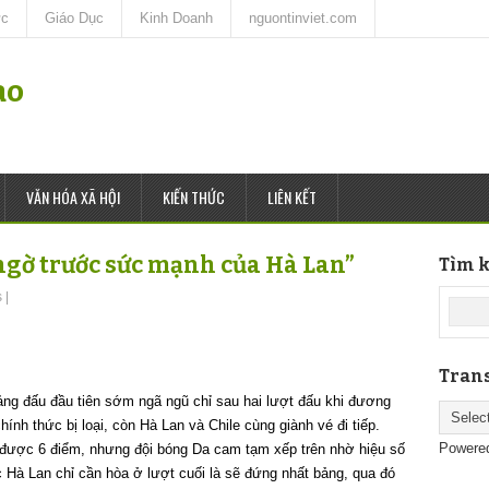
ức
Giáo Dục
Kinh Doanh
nguontinviet.com
ao
VĂN HÓA XÃ HỘI
KIẾN THỨC
LIÊN KẾT
ngờ trước sức mạnh của Hà Lan”
Tìm k
s
|
Trans
ng đấu đầu tiên sớm ngã ngũ chỉ sau hai lượt đấu khi đương
ính thức bị loại, còn Hà Lan và Chile cùng giành vé đi tiếp.
Powere
ó được 6 điểm, nhưng đội bóng Da cam tạm xếp trên nhờ hiệu số
c Hà Lan chỉ cần hòa ở lượt cuối là sẽ đứng nhất bảng, qua đó