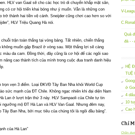
bben. HLV van Gaal sẽ cho các học trò di chuyển khắp mặt sân,
ông có cơ hội triển khai bóng như ý muốn. Vẫn là những con
V-Leagu
 trở thành hai tiền vệ cánh. Sneijder cũng chơi cao hơn so với
jder”, HLV Triệu Quang Hà nói.
C.Ronal
Quả đ
chuỗi trận toàn thắng tại vòng bảng. Tất nhiên, chiến thắng
đá - -
n không muốn gặp Brazil ở vòng sau. Một thắng lợi sẽ càng
 màu da cam. Đồng thời, đây cũng là cơ hội để các ngôi sao
 nâng cao thành tích của mình trong cuộc đua tranh danh hiệu
HỆ Đ
ếp.
TUỆ 
Googl
ành trọn vẹn 3 điểm. Loại ĐKVĐ Tây Ban Nha khỏi World Cup
ở Go
 vào sức mạnh của ĐT Chile. Không ngạc nhiên khi đại diện Nam
4 dấu
Hà Lan ở lượt trận thứ 3 này. HLV Sampaoli của Chile tự tin
10 tu
“Tôi ngưỡng mộ ĐT Hà Lan và HLV Van Gaal. Nhưng đêm nay,
Cao h
p Tây Ban Nha, bởi mục tiêu của chúng tôi là ngôi đầu bảng”.
Chỉ M
Chân dun