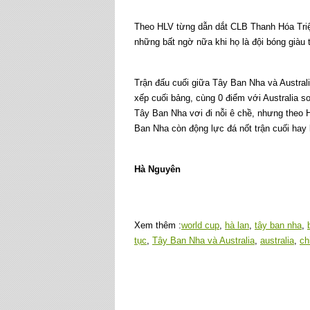
Theo HLV từng dẫn dắt CLB Thanh Hóa Triệu
những bất ngờ nữa khi họ là đội bóng giàu 
Trận đấu cuối giữa Tây Ban Nha và Austral
xếp cuối bảng, cùng 0 điểm với Australia s
Tây Ban Nha vơi đi nỗi ê chề, nhưng theo 
Ban Nha còn động lực đá nốt trận cuối hay
Hà Nguyên
Xem thêm :
world cup
,
hà lan
,
tây ban nha
,
tục
,
Tây Ban Nha và Australia
,
australia
,
ch