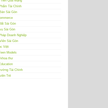
 Tiền Qua Mạng
Phẩm Tài Chính
Bán Sài Gòn
ommerce
Đất Sài Gòn
vụ Sài Gòn
 Pháp Doanh Nghiệp
Viên Sài Gòn
c Việt
Teen Models
 khoa thư
Education
rường Tài Chính
viên Trẻ