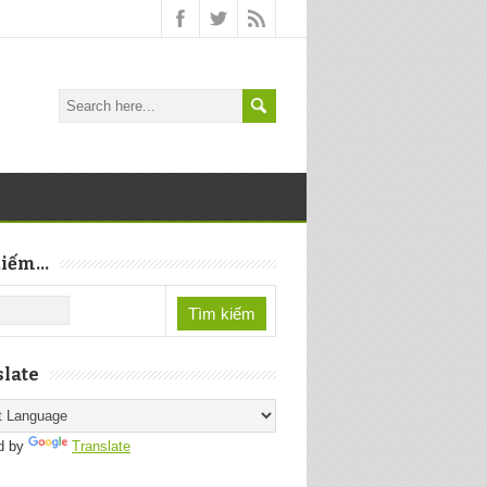
iếm...
late
d by
Translate