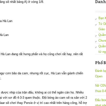
Danh
năng sẽ nhất bảng A) ở vòng 1/8.
Bạn 
Tứ D
Giáo
Hà Lan
Quần 
Chươ
Quần
tử ng
Hà Lan đang rất hưng phấn và họ cũng chơi rất hay, nên rất
Phổ B
Đánh bại
 ngự cơn bão da cam, nhưng rốt cục, Hà Lan vẫn giành chiến
Open
.
Nữ CĐV
thua 0-
 được nhịp của trận đấu, không ai có thể ngăn cản họ. Nhiều
i với sơ đồ 4-3-3 quen thuộc. Đội bóng áo cam sẽ ra sân với 2
Đấu box
elaar sẽ chơi thay Persie ở vị trí cao nhất trên hàng công, hỗ trợ
phạt nặ