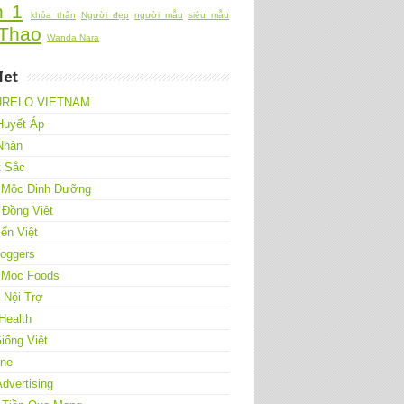
h 1
khỏa thân
Người đẹp
người mẫu
siêu mẫu
Thao
Wanda Nara
Net
URELO VIETNAM
Huyết Áp
Nhân
t Sắc
 Mộc Dinh Dưỡng
 Đồng Việt
ển Việt
loggers
 Moc Foods
Nội Trợ
Health
iống Việt
One
Advertising