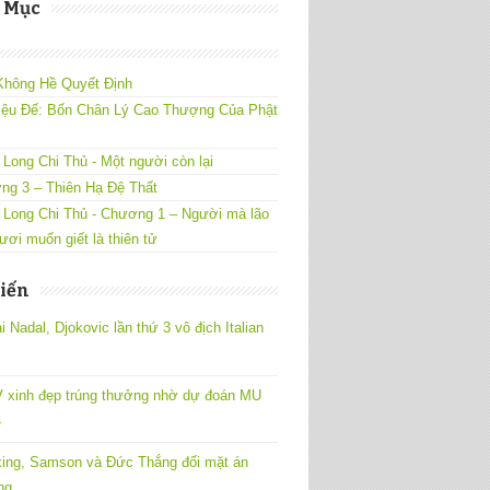
 Mục
Không Hề Quyết Định
iệu Đế: Bốn Chân Lý Cao Thượng Của Phật
Long Chi Thủ - Một người còn lại
ng 3 – Thiên Hạ Đệ Thất
 Long Chi Thủ - Chương 1 – Người mà lão
ươi muốn giết là thiên tử
iến
 Nadal, Djokovic lần thứ 3 vô địch Italian
 xinh đẹp trúng thưởng nhờ dự đoán MU
4
ing, Samson và Đức Thắng đối mặt án
ng