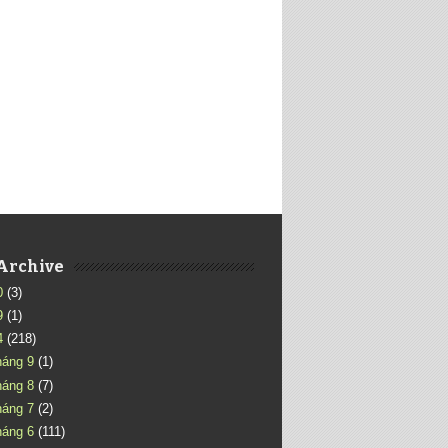
Archive
0
(3)
9
(1)
4
(218)
háng 9
(1)
háng 8
(7)
háng 7
(2)
háng 6
(111)