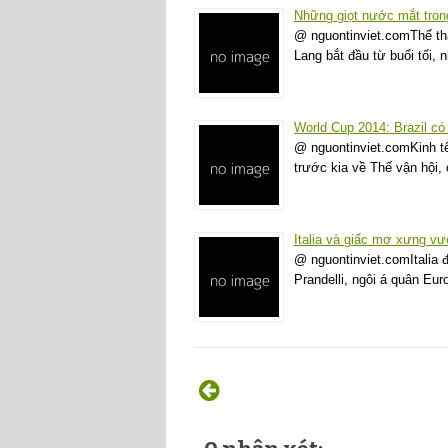
Những giọt nước mắt trong
@ nguontinviet.comThể th
Lang bắt đầu từ buổi tối,
World Cup 2014: Brazil có lợ
@ nguontinviet.comKinh tế 
trước kia về Thế vận hội
Italia và giấc mơ xưng v
@ nguontinviet.comItalia
Prandelli, ngôi á quân Eu