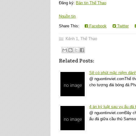
Đăng ký:
Bản tin Thể Thao
Nguồn tin
Share This:
Facebook
Twitter
Kênh 1
,
Thể Thao
Related Posts:
Sẽ có phút mặc niệm dành
@ nguontinviet.comThể th
cho tượng đài bóng đá P
4 án kỷ luật sau vụ ẩu đả 
@ nguontinviet.comĐây ch
ẩu đả giữa cầu thủ Samso