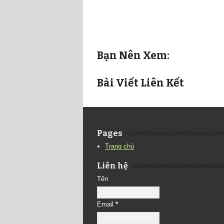
Bạn Nên Xem:
Bài Viết Liên Kết
Pages
Trang chủ
Liên hệ
Tên
Email
*