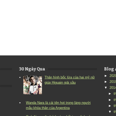
30 Ngày Qua
Blog 
►
202
Thân hình bốc lửa của hai mỹ nữ
►
201
giúp Higuain giải sầu
▼
201
►
t
►
t
Wanda Nara là cái tên hot trong làng người
►
t
mẫu khỏa thân của Argentina
▼
t