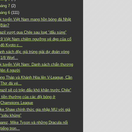
háng 7
(2)
háng 6
(111)
i tuyển Việt Nam mang hồn bóng đá Nhật
Bản?
azil vượt qua Chile sau loạt “đấu súng”
9 Việt Nam chiêm ngưỡng vẻ đẹp của cố
đô Kyoto c...
nh sách độc giả trúng giải dự đoán vòng
1/8 Worl...
i tuyển Việt Nam: Danh sách chấn thương
lên 4 người
ng Tháp và Khánh Hòa lên V-League, Cần
Thơ đá vé...
razil sẽ có trận đấu khó khăn trước Chile”
 tiền thưởng của các đội bóng ở
Champions League
ke Shaw chính thức gia nhập MU với giá
“siêu khủng”
arez, Mike Tyson và những Dracula nổi
tiếng tron...