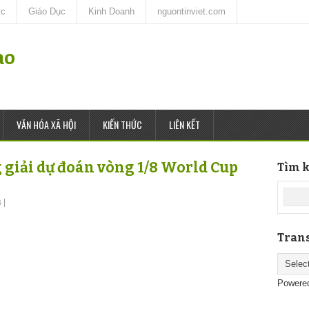
ức
Giáo Dục
Kinh Doanh
nguontinviet.com
ao
VĂN HÓA XÃ HỘI
KIẾN THỨC
LIÊN KẾT
 giải dự đoán vòng 1/8 World Cup
Tìm k
s
|
Trans
Powere