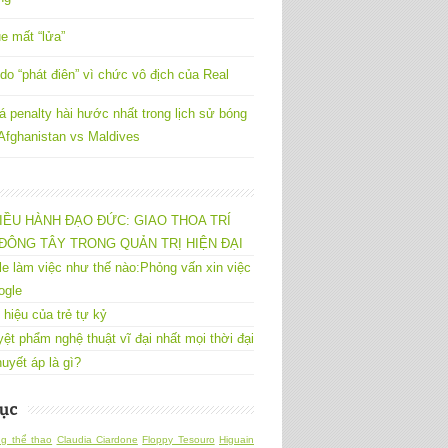
e mất “lửa”
do “phát điên” vì chức vô địch của Real
á penalty hài hước nhất trong lịch sử bóng
 Afghanistan vs Maldives
IỀU HÀNH ĐẠO ĐỨC: GIAO THOA TRÍ
ĐÔNG TÂY TRONG QUẢN TRỊ HIỆN ĐẠI
e làm việc như thế nào:Phỏng vấn xin việc
ogle
 hiệu của trẻ tự kỷ
yệt phẩm nghệ thuật vĩ đại nhất mọi thời đại
uyết áp là gì?
ục
g thể thao
Claudia Ciardone
Floppy Tesouro
Higuain