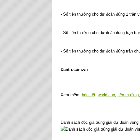
- Số tiền thưởng cho dự đoán đúng 1 trận vò
- Số tiền thưởng cho dự đoán đúng trận tra
- Số tiền thưởng cho dự đoán đúng trận chu
Dantri.com.vn
Xem thêm :
bán kết
,
world cup
,
tiền thưởng
Danh sách độc giả trúng giải dự đoán vòng