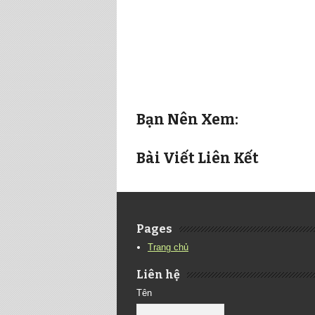
Bạn Nên Xem:
Bài Viết Liên Kết
Pages
Trang chủ
Liên hệ
Tên