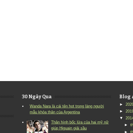
30 Ngày Qua
Blog 
►
202
Wanda Nara là cái tên hot trong làng người
►
201
mẫu khỏa thân của Argentina
▼
201
Thân hình bốc lửa của hai mỹ nữ
►
t
giúp Higuain giải sầu
►
t