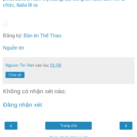
chức
,
Italia lẽ ra
Đăng ký:
Bản tin Thể Thao
Nguồn tin
Nguon Tin Viet
vào lúc
01:58
Chia sẻ
Không có nhận xét nào:
Đăng nhận xét
‹
›
Trang chủ