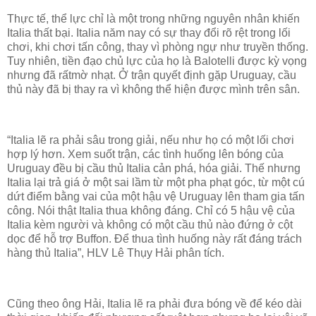
Thực tế, thể lực chỉ là một trong những nguyên nhân khiến
Italia thất bại. Italia năm nay có sự thay đổi rõ rệt trong lối
chơi, khi chơi tấn công, thay vì phòng ngự như truyền thống.
Tuy nhiên, tiền đạo chủ lực của họ là Balotelli được kỳ vọng
nhưng đã rấtmờ nhạt. Ở trận quyết định gặp Uruguay, cầu
thủ này đã bị thay ra vì không thể hiện được mình trên sân.
“Italia lẽ ra phải sâu trong giải, nếu như họ có một lối chơi
hợp lý hơn. Xem suốt trận, các tình huống lên bóng của
Uruguay đều bị cầu thủ Italia cản phá, hóa giải. Thế nhưng
Italia lại trả giá ở một sai lầm từ một pha phạt góc, từ một cú
dứt điểm bằng vai của một hậu vệ Uruguay lên tham gia tấn
công. Nói thật Italia thua không đáng. Chỉ có 5 hậu vệ của
Italia kèm người và không có một cầu thủ nào đứng ở cột
dọc để hỗ trợ Buffon. Để thua tình huống này rất đáng trách
hàng thủ Italia”, HLV Lê Thụy Hải phân tích.
Cũng theo ông Hải, Italia lẽ ra phải đưa bóng về để kéo dài