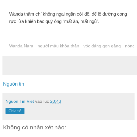
Wanda thậm chí không ngại ngần cởi đồ, để lộ đường cong
rực lửa khiến bao quý ông “mất ăn, mất ngủ”.
Wanda Nara
người mẫu khỏa thân
vóc dáng gọn gàng
nóng 
Nguồn tin
Nguon Tin Viet
vào lúc
20:43
Chia sẻ
Không có nhận xét nào: